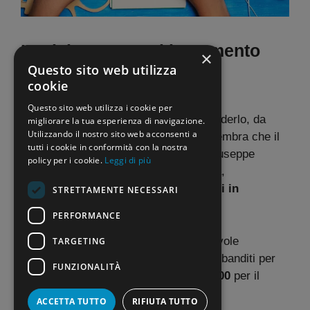
IX ciclo TFA posti in aumento
×
Questo sito web utilizza
17 Novembre 2023
di
Rosalia Cimino
cookie
Questo sito web utilizza i cookie per
“Più specializzati sul sostegno”: a chiederlo, da
migliorare la tua esperienza di navigazione.
Utilizzando il nostro sito web acconsenti a
diversi anni, è il sindacato e adesso sembra che il
tutti i cookie in conformità con la nostra
ministro dell’Istruzione e del Merito Giuseppe
policy per i cookie.
Leggi di più
Valditara lo stia per far diventare realtà,
predisponendo per il
IX ciclo TFA posti in
STRETTAMENTE NECESSARI
aumento
.
PERFORMANCE
Sarebbe previsto, infatti, un considerevole
TARGETING
incremento numerico: dai 29.000 posti banditi per
FUNZIONALITÀ
l’VIII ciclo, si passerebbe a quasi
35.000
per il
prossimo.
ACCETTA TUTTO
RIFIUTA TUTTO