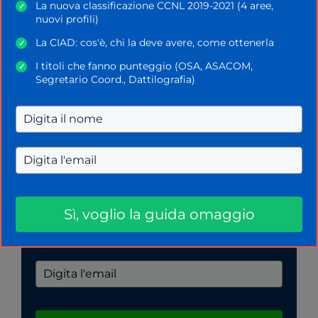
La nuova classificazione CCNL 2019-2021 (4 aree,
✓
Regionali e comunali
nuovi profili)
La CIAD: cos'è, chi la deve avere, come ottenerla
✓
Bandi INPS
I titoli che fanno punteggio (OSA, ASACOM,
✓
Segretario Coord., Dattilografia)
LA NUOVA GUIDA GRATUITA PER TE!
Sì, voglio la guida omaggio