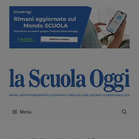
Vai
al
contenuto
Menu