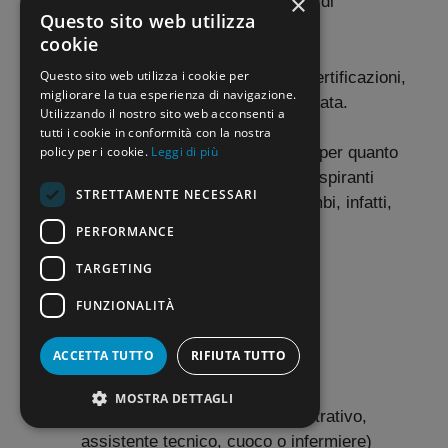
×
l’Eipass prevede anche tutta una serie di
Questo sito web utilizza
certificazioni specifiche.
cookie
Questo sito web utilizza i cookie per
Per quanto concerne la validità delle certificazioni,
migliorare la tua esperienza di navigazione.
sia per l’Eipass che per il Pekit è illimitata.
Utilizzando il nostro sito web acconsenti a
tutti i cookie in conformità con la nostra
policy per i cookie.
Leggi di più
Nessuna differenza, inoltre, nemmeno per quanto
riguarda i punteggi relativamente agli aspiranti
STRETTAMENTE NECESSARI
docenti e al Personale ATA. Per entrambi, infatti,
valgono i seguenti punti:
PERFORMANCE
TARGETING
Docenti (GPS):
FUNZIONALITÀ
0,50 punti
ACCETTA TUTTO
RIFIUTA TUTTO
Personale ATA:
MOSTRA DETTAGLI
0,60 punti
(assistente amministrativo,
assistente tecnico, cuoco o infermiere)