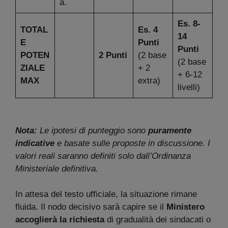
a.
Es. 8-
TOTAL
Es. 4
14
E
Punti
Punti
POTEN
2 Punti
(2 base
(2 base
ZIALE
+ 2
+ 6-12
MAX
extra)
livelli)
Nota:
Le ipotesi di punteggio sono
puramente
indicative
e basate sulle proposte in discussione. I
valori reali saranno definiti solo dall’Ordinanza
Ministeriale definitiva.
In attesa del testo ufficiale, la situazione rimane
fluida. Il nodo decisivo sarà capire se il
Ministero
accoglierà la richiesta
di gradualità dei sindacati o