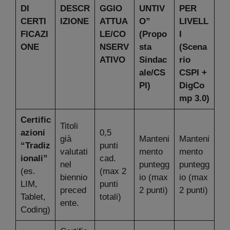
DI
DESCR
GGIO
UNTIV
PER
CERTI
IZIONE
ATTUA
O”
LIVELL
FICAZI
LE/CO
(Propo
I
ONE
NSERV
sta
(Scena
ATIVO
Sindac
rio
ale/CS
CSPI +
PI)
DigCo
mp 3.0)
Certific
Titoli
azioni
0,5
già
Manteni
Manteni
“Tradiz
punti
valutati
mento
mento
ionali”
cad.
nel
puntegg
puntegg
(es.
(max 2
biennio
io (max
io (max
LIM,
punti
preced
2 punti)
2 punti)
Tablet,
totali)
ente.
Coding)