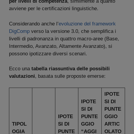
per livelli di competenza
, similmente a quanto
avviene per le certificazioni linguistiche.
Considerando anche l’
evoluzione del framework
DigComp
verso la versione 3.0, che semplifica i
livelli di padronanza in quattro macro-aree (Base,
Intermedio, Avanzato, Altamente Avanzato), si
possono ipotizzare diversi scenari.
Ecco una
tabella riassuntiva delle possibili
valutazioni
, basata sulle proposte emerse:
IPOTE
IPOTE
SI DI
SI DI
PUNTE
IPOTE
PUNTE
GGIO
TIPOL
SI DI
GGIO
ARTIC
OGIA
PUNTE
“AGGI
OLATO