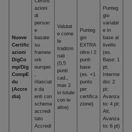
Certific
azioni
Punteg
di
gio
person
variabil
Valutat
e
Punteg
e in
e come
Nuove
basate
gio
base al
le
Certific
su
EXTRA
livello
tradizio
azioni
framew
oltre i 2
(es.
nali
DigCo
ork
punti
Base: 1
(0,5
mp/Dig
europei
base
pt;
punti
CompE
,
(es. +1
Interme
cad.,
du
rilasciat
punto
dio: 2
max 2
(Accre
e da
per
pt;
in totale
dia)
enti con
certifica
Avanza
con le
schema
zione)
to: 4 pt;
altre)
accredi
Alt.
tato
Avanza
Accredi
to: 6 pt)