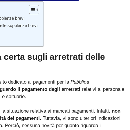
upplenze brevi
 delle supplenze brevi
erta sugli arretrati delle
sito dedicato ai pagamenti per la
Pubblica
guardo il pagamento degli arretrati
relativi al personale
 e saltuarie.
a situazione relativa ai mancati pagamenti. Infatti,
non
Bando ATA 2027: come arrivare con il MASSIMO PUNTEGGIO
lità dei pagamenti
. Tuttavia, vi sono ulteriori indicazioni
Guida omaggio aggiornata a maggio 2026
a. Perciò, nessuna novità per quanto riguarda i