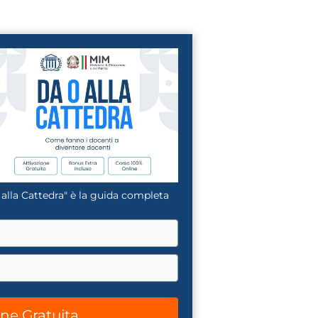
La nuova classificazione CCNL 2019-2021 (4 aree, nuovi profili
✓
La CIAD: cos'è, chi la deve avere, come ottenerla
✓
I titoli che fanno punteggio (OSA, ASACOM, Segretario
✓
Coord., Dattilografia)
Sì, voglio la guida omaggio
 alla Cattedra" è la guida completa
one Gratuita