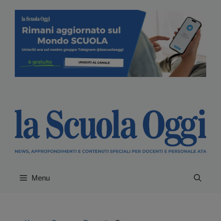
Vai
al
contenuto
Menu