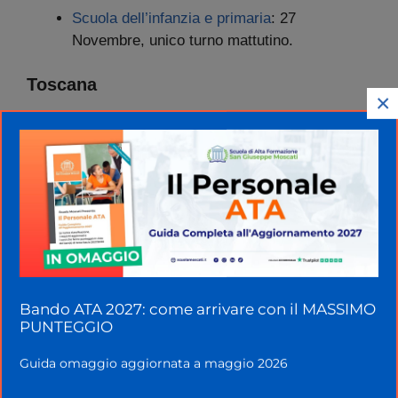
Scuola dell’infanzia e primaria
: 27
Novembre, unico turno mattutino.
Toscana
×
Scuola dell’infanzia e primaria
: 27
Novembre, turno mattutino e pomeridiano.
Scuola secondaria
: 1 Dicembre, turno
pomeridiano; 2 Dicembre, turno mattutino e
pomeridiano; 4 Dicembre, turno mattutino e
pomeridiano; 5 Dicembre, turno mattutino.
Umbria
Bando ATA 2027: come arrivare con il MASSIMO
Scuola dell’infanzia e primaria
: 27
PUNTEGGIO
Novembre, turno mattutino e pomeridiano.
Scuola secondaria
: 1 Dicembre, turno
Guida omaggio aggiornata a maggio 2026
pomeridiano; 2 Dicembre, turno mattutino e