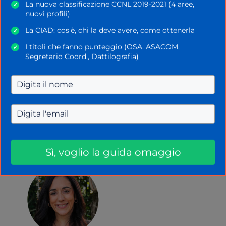
La nuova classificazione CCNL 2019-2021 (4 aree,
✓
pomeridiano; 4 Dicembre, turno mattutino.
nuovi profili)
Veneto
La CIAD: cos'è, chi la deve avere, come ottenerla
✓
I titoli che fanno punteggio (OSA, ASACOM,
✓
Scuola dell’infanzia e primaria
: 27
Segretario Coord., Dattilografia)
Novembre, turno unico pomeridiano.
Scuola secondaria
: 1 – 2 – 4 Dicembre,
turno pomeridiano.
Categorie
Concorso Docenti
,
News
Sì, voglio la guida omaggio