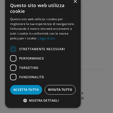
×
Questo sito web utilizza
cookie
Questo sito web utilizza i cookie per
migliorare la tua esperienza di navigazione.
Giuseppe Montone
Utilizzando il nostro sito web acconsenti a
Direttore Responsabile
tutti i cookie in conformità con la nostra
policy per i cookie.
Leggi di più
STRETTAMENTE NECESSARI
PERFORMANCE
TARGETING
FUNZIONALITÀ
ACCETTA TUTTO
RIFIUTA TUTTO
Home
»
Miur
»
Tredicesima per insegnanti e
ATA: come funziona davvero il pagamento di
MOSTRA DETTAGLI
Dicembre