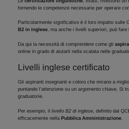
Le
certificazioni linguistiche
, infatti, rivestono un
fornendo le competenze necessarie per operare co
Particolarmente significativo è il loro impatto sulle
B2 in inglese
, ma anche i livelli superiori, può far
Da qui la necessità di comprendere come gli
aspir
online in grado di aiutarli nella scalata nelle graduat
Livelli inglese certificato
Gli aspiranti insegnanti e coloro che mirano a miglio
puntando l’attenzione su un argomento chiave. Si tr
graduatorie.
Per esempio, il
livello B2 di inglese
, definito dal Q
efficacemente nella
Pubblica Amministrazione
.