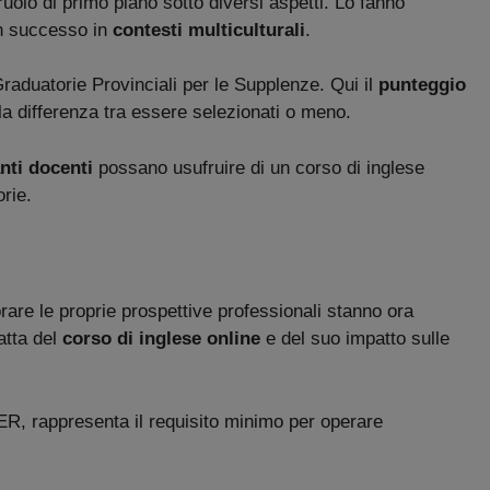
 ruolo di primo piano sotto diversi aspetti. Lo fanno
n successo in
contesti multiculturali
.
 Graduatorie Provinciali per le Supplenze. Qui il
punteggio
e la differenza tra essere selezionati o meno.
anti docenti
possano usufruire di un corso di inglese
orie.
rare le proprie prospettive professionali stanno ora
atta del
corso di inglese online
e del suo impatto sulle
CER, rappresenta il requisito minimo per operare