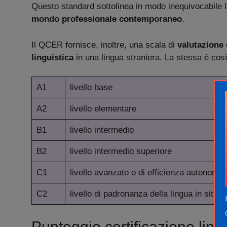
Questo standard sottolinea in modo inequivocabile l
mondo professionale contemporaneo
.
Il QCER fornisce, inoltre, una scala di
valutazione 
linguistica
in una lingua straniera. La stessa è co
A1
livello base
A2
livello elementare
B1
livello intermedio
B2
livello intermedio superiore
C1
livello avanzato o di efficienza autonoma
C2
livello di padronanza della lingua in situ
Punteggio certificazione ling