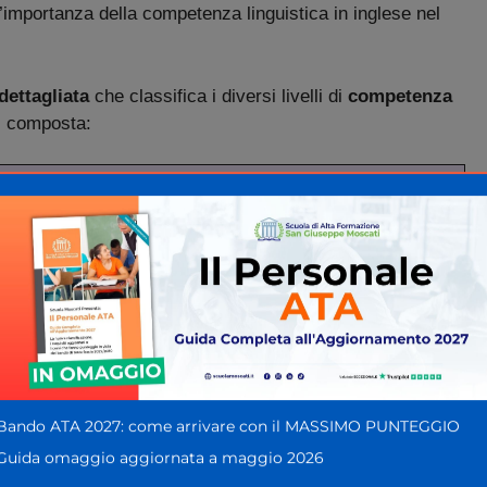
’importanza della competenza linguistica in inglese nel
dettagliata
che classifica i diversi livelli di
competenza
sì composta:
azioni complesse
Bando ATA 2027: come arrivare con il MASSIMO PUNTEGGIO
Guida omaggio aggiornata a maggio 2026
uistica nelle GPS