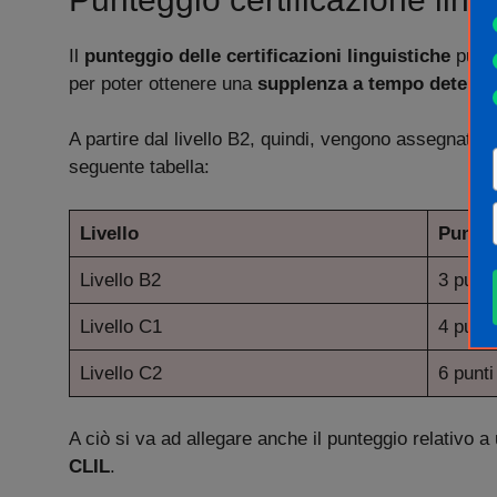
Il
punteggio delle certificazioni linguistiche
può a
per poter ottenere una
supplenza a tempo determ
A partire dal livello B2, quindi, vengono assegnati a
seguente tabella:
Livello
Punte
Livello B2
3 punti
Livello C1
4 punti
Livello C2
6 punti
A ciò si va ad allegare anche il punteggio relativo a 
CLIL
.