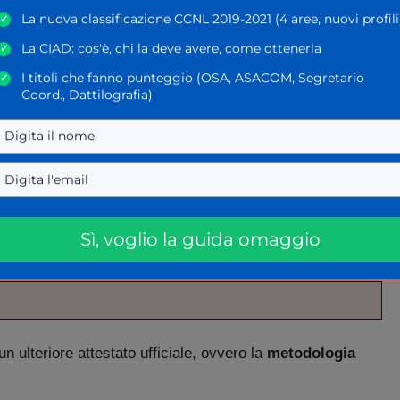
La nuova classificazione CCNL 2019-2021 (4 aree, nuovi profili
✓
vere un grosso impatto nelle GPS. Le stesse servono
La CIAD: cos'è, chi la deve avere, come ottenerla
✓
inato
nella scuola italiana.
I titoli che fanno punteggio (OSA, ASACOM, Segretario
✓
Coord., Dattilografia)
i candidati
diversi tipi di punti
come si può vedere nella
ggio GPS
Sì, voglio la guida omaggio
un ulteriore attestato ufficiale, ovvero la
metodologia