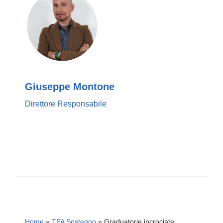
Giuseppe Montone
Direttore Responsabile
Home
»
TFA Sostegno
»
Graduatorie incrociate