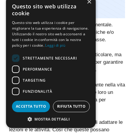
×
Questo sito web utilizza
cookie
Questo sito web utilizza i cookie per
Il ruolo del
docente inclusivo
è fondamentale.
migliorare la tua esperienza di navigazione.
Aiuta gli studenti con difficoltà psicologiche e/o
Utilizzando il nostro sito web acconsenti a
fisiche a integrarsi con il resto della classe.
tutti i cookie in conformità con la nostra
policy per i cookie.
Leggi di più
Non è assegnato a uno studente in particolare, ma
STRETTAMENTE NECESSARI
affianca la classe e gli altri insegnanti per garantire
PERFORMANCE
un ambiente di apprendimento ottimale.
TARGETING
Il docente inclusivo ha un ruolo importante nella vita
FUNZIONALITÀ
degli studenti. Questo perché elargisce loro un
sostegno individualizzato
e una guida per
ACCETTA TUTTO
RIFIUTA TUTTO
raggiungere i loro obiettivi educativi.
MOSTRA DETTAGLI
Tale insegnante deve essere in grado di adattare le
lezioni e le attività. Così che queste possano