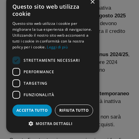
×
Questo sito web utilizza
Il conto alla rovescia è partito. La normativa
cookie
stabilisce che
entro le ore 18 del 31 agosto 2025
le somme della Carta docente 2023/24 devono
Questo sito web utilizza i cookie per
migliorare la tua esperienza di navigazione.
essere utilizzate. Dopo questa scadenza il credito
Utilizzando il nostro sito web acconsenti a
residuo sarà azzerato.
tutti i cookie in conformità con la nostra
policy per i cookie.
Leggi di più
La scadenza, però,
non riguarda il bonus 2024/25
,
STRETTAMENTE NECESSARI
poichè l’importo erogato dal 1° settembre 2024
potrà essere usato anche nel nuovo anno
PERFORMANCE
scolastico.
TARGETING
Come ogni anno, poi, ci sarà uno
stop temporaneo
FUNZIONALITÀ
a settembre
, per cui la piattaforma sarà inattiva
nelle prime settimane di settembre per
ACCETTA TUTTO
RIFIUTA TUTTO
aggiornamenti. Durante questo periodo non sarà
MOSTRA DETTAGLI
possibile generare buoni o effettuare acquisti.