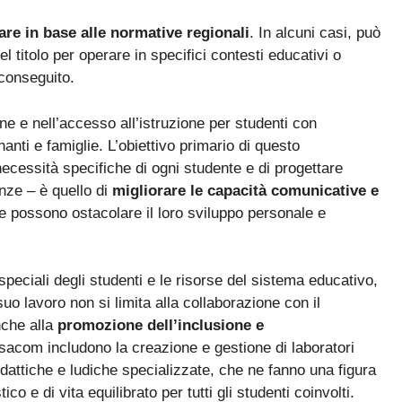
La nuova classificazione CCNL 2019-2021 (4 aree, nuovi profili
✓
are in base alle normative regionali
. In alcuni casi, può
La CIAD: cos'è, chi la deve avere, come ottenerla
✓
l titolo per operare in specifici contesti educativi o
 conseguito.
I titoli che fanno punteggio (OSA, ASACOM, Segretario
✓
Coord., Dattilografia)
e e nell’accesso all’istruzione per studenti con
anti e famiglie. L’obiettivo primario di questo
 necessità specifiche di ogni studente e di progettare
enze – è quello di
migliorare le capacità comunicative e
he possono ostacolare il loro sviluppo personale e
Sì, voglio la guida omaggio
peciali degli studenti e le risorse del sistema educativo,
uo lavoro non si limita alla collaborazione con il
nche alla
promozione dell’inclusione e
’Asacom includono la creazione e gestione di laboratori
idattiche e ludiche specializzate, che ne fanno una figura
o e di vita equilibrato per tutti gli studenti coinvolti.