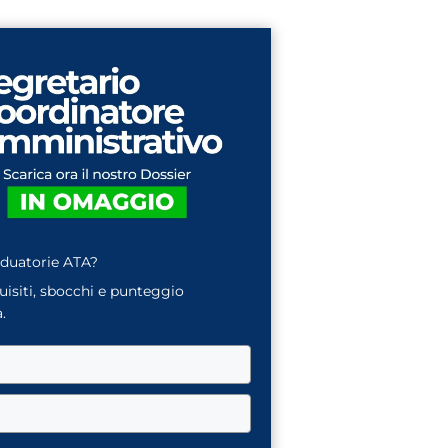
aduatorie ATA?
quisiti, sbocchi e punteggio
.