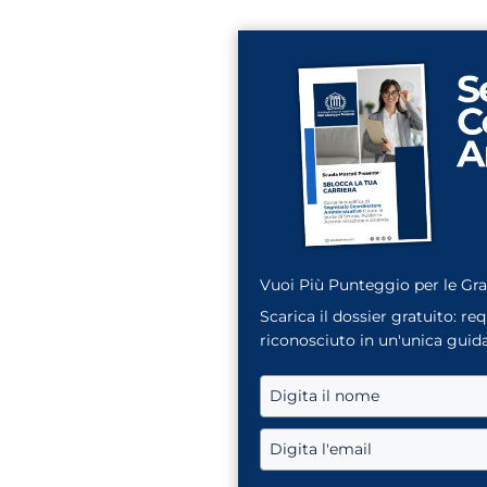
Vuoi Più Punteggio per le Gr
Scarica il dossier gratuito: re
riconosciuto in un'unica guida