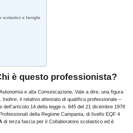
 scolastico e famiglie
i è questo professionista?
’Autonomia e alla Comunicazione. Vale a dire, una figura
Inoltre, il relativo attestato di qualifica professionale –
e dell’articolo 14 della legge n. 845 del 21 dicembre 1978
 Professionali della Regione Campania, di livello EQF 4
Bando ATA 2027: come arrivare con il MASSIMO PUNTEGGIO
A
di terza fascia per il Collaboratore scolastico ed è
Guida omaggio aggiornata a maggio 2026