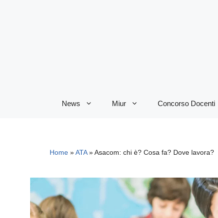
Vai
al
contenuto
News
Miur
Concorso Docenti
Home
»
ATA
»
Asacom: chi è? Cosa fa? Dove lavora?