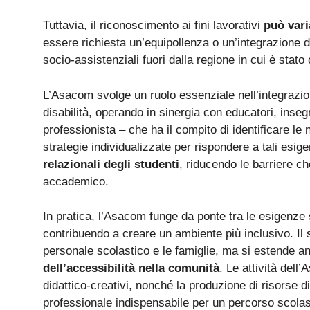
Tuttavia, il riconoscimento ai fini lavorativi
può vari
essere richiesta un’equipollenza o un’integrazione de
socio-assistenziali fuori dalla regione in cui è stato
L’Asacom svolge un ruolo essenziale nell’integrazion
disabilità, operando in sinergia con educatori, insegn
professionista – che ha il compito di identificare le
strategie individualizzate per rispondere a tali esig
relazionali degli studenti
, riducendo le barriere c
accademico.
In pratica, l’Asacom funge da ponte tra le esigenze s
contribuendo a creare un ambiente più inclusivo. Il s
personale scolastico e le famiglie, ma si estende a
dell’accessibilità nella comunità
. Le attività dell
didattico-creativi, nonché la produzione di risorse d
professionale indispensabile per un percorso scolastic