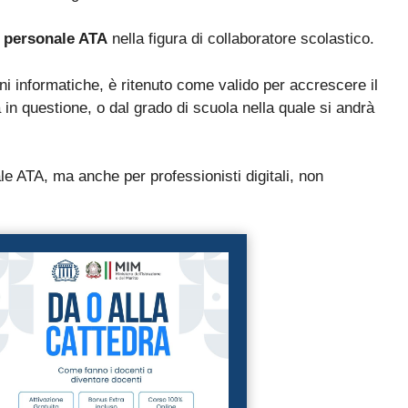
La nuova classificazione CCNL 2019-2021 (4 aree, nuovi profili
✓
l
personale ATA
nella figura di collaboratore scolastico.
La CIAD: cos'è, chi la deve avere, come ottenerla
✓
I titoli che fanno punteggio (OSA, ASACOM, Segretario
✓
ioni informatiche, è ritenuto come valido per accrescere il
Coord., Dattilografia)
in questione, o dal grado di scuola nella quale si andrà
le ATA, ma anche per professionisti digitali, non
Sì, voglio la guida omaggio