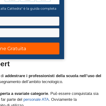
 alla Cattedra" è la guida completa
one Gratuita
ert
 di
addestrare i professionisti della scuola nell’uso del
insegnamento dell’ambito tecnologico.
aperta a svariate categorie
. Può essere conquistata sia
o far parte del
personale ATA
. Ovviamente la
to di utilizzo.