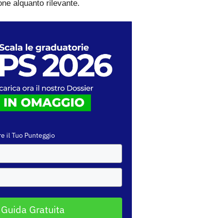
one alquanto rilevante.
e il Tuo Punteggio
 Guida Gratuita