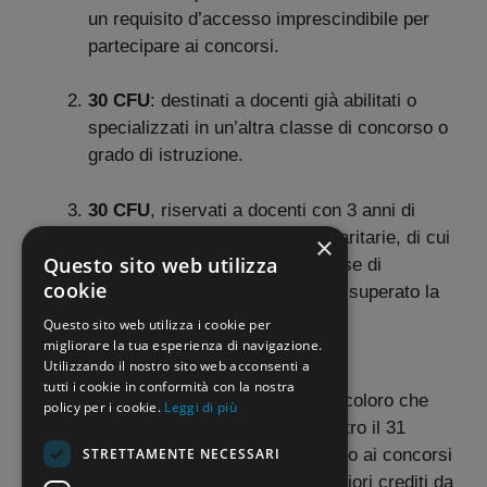
un requisito d’accesso imprescindibile per
partecipare ai concorsi.
30 CFU
: destinati a docenti già abilitati o
specializzati in un’altra classe di concorso o
grado di istruzione.
30 CFU
, riservati a docenti con 3 anni di
servizio nelle scuole statali o paritarie, di cui
×
Questo sito web utilizza
almeno uno nella specifica classe di
cookie
concorso, e a coloro che hanno superato la
prova concorsuale del concorso
Questo sito web utilizza i cookie per
“straordinario bis”.
migliorare la tua esperienza di navigazione.
Utilizzando il nostro sito web acconsenti a
tutti i cookie in conformità con la nostra
30 CFU
, per i neolaureati o per coloro che
policy per i cookie.
Leggi di più
non hanno ottenuto i 24 CFU entro il 31
STRETTAMENTE NECESSARI
ottobre 2022 (validi per l’accesso ai concorsi
fino alla fine del 2024), con ulteriori crediti da