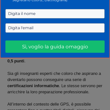
all’approfondimento delle competenze nel campo
della programmazione e della robotica.
Questa attestazione si rivela di notevole importanza
per promuovere un’istruzione digitale solida e
competitiva.
Sì, voglio la guida omaggio
In particolare, il corso di Coding viene valutato con
uno specifico punteggio all’interno delle GPS, pari a
0,5 punti
.
Sia gli insegnanti esperti che coloro che aspirano a
diventarlo possono conseguire una serie di
certificazioni informatiche
. Le stesse servono per
arricchire la loro preparazione professionale.
All’interno del contesto delle GPS, è possibile