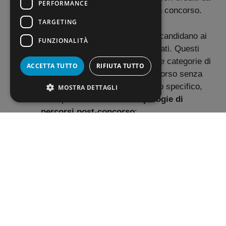
PERFORMANCE
integrare in caso di vittoria in un concorso.
TARGETING
30 o 36 CFU
, per coloro che si candidano ai
FUNZIONALITÀ
concorsi senza essere già abilitati. Questi
programmi si rivolgono a diverse categorie di
ACCETTA TUTTO
RIFIUTA TUTTO
docenti che partecipano al concorso senza
aver ottenuto l’abilitazione. Nello specifico,
MOSTRA DETTAGLI
sono previste tre ulteriori
tipologie di
percorsi post-concorso
:
da
30 CFU
per chi si candida con il titolo di
accesso + 3 anni di servizio negli ultimi 5
anni nella scuola statale, di cui almeno uno
nella specifica classe di concorso per la
quale si partecipa;
da
30 CFU
per chi partecipa al concorso con
solo 30 CFU;