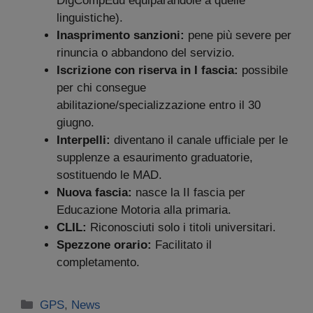
DigCompEdu equiparandole a quelle
linguistiche).
Inasprimento sanzioni:
pene più severe per
rinuncia o abbandono del servizio.
Iscrizione con riserva in I fascia:
possibile
per chi consegue
abilitazione/specializzazione entro il 30
giugno.
Interpelli:
diventano il canale ufficiale per le
supplenze a esaurimento graduatorie,
sostituendo le MAD.
Nuova fascia:
nasce la II fascia per
Educazione Motoria alla primaria.
CLIL:
Riconosciuti solo i titoli universitari.
Spezzone orario:
Facilitato il
completamento.
Categorie
GPS
,
News