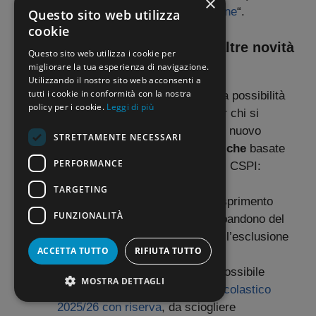
×
essere abilitati al servizio “
Istanze online
“.
Questo sito web utilizza
cookie
Uno sguardo d’insieme sulle altre novità
Questo sito web utilizza i cookie per
2026
migliorare la tua esperienza di navigazione.
Utilizzando il nostro sito web acconsenti a
tutti i cookie in conformità con la nostra
Oltre all’obbligo di aggiornamento e alla possibilità
policy per i cookie.
Leggi di più
di iscrizione con riserva in I fascia (per chi si
abilita/specializza entro il 30 giugno), il nuovo
STRETTAMENTE NECESSARI
biennio porta con sé
numerose modifiche
basate
PERFORMANCE
sulla
BOZZA DELL’OM
e sui pareri del CSPI:
TARGETING
Sanzioni:
previsto un netto inasprimento
FUNZIONALITÀ
delle sanzioni per rinuncia o abbandono del
servizio, che possono portare all’esclusione
ACCETTA TUTTO
RIFIUTA TUTTO
biennale.
Servizio anno in corso:
sarà possibile
MOSTRA DETTAGLI
dichiarare il servizio dell’anno scolastico
2025/26 con riserva
, da sciogliere