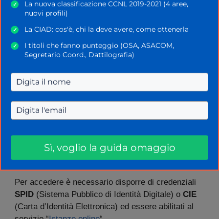
l’esclusione dalle graduatorie.
La nuova classificazione CCNL 2019-2021 (4 aree,
✓
nuovi profili)
Da tenere presente, tuttavia, che eventuali
La CIAD: cos'è, chi la deve avere, come ottenerla
✓
dichiarazioni mendaci possono avere anche
risvolti
I titoli che fanno punteggio (OSA, ASACOM,
✓
di natura penale
.
Segretario Coord., Dattilografia)
Modalità di presentazione dell’istanza
La
procedura
sarà interamente
digitale
.
Gli aspiranti dovranno presentare l’istanza
esclusivamente attraverso il Portale Unico del
Reclutamento (inPA), raggiungibile all’indirizzo
Sì, voglio la guida omaggio
www.inpa.gov.it
.
Per accedere è necessario disporre di credenziali
SPID
(Sistema Pubblico di Identità Digitale) o
CIE
(Carta d’Identità Elettronica) ed essere abilitati al
servizio “
Istanze online
“.