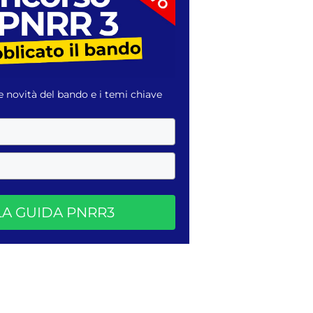
e novità del bando e i temi chiave
 LA GUIDA PNRR3