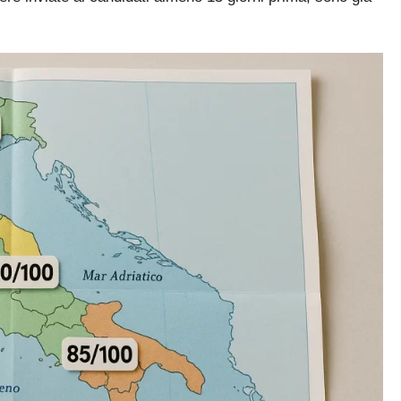
La nuova classificazione CCNL 2019-2021 (4 aree, nuovi profili
✓
La CIAD: cos'è, chi la deve avere, come ottenerla
✓
I titoli che fanno punteggio (OSA, ASACOM, Segretario
✓
Coord., Dattilografia)
Sì, voglio la guida omaggio