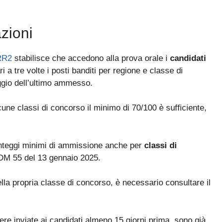
zioni
RR2
stabilisce che accedono alla prova orale i
candidati
i a tre volte i posti banditi per regione e classe di
ggio dell’ultimo ammesso.
lcune classi di concorso il minimo di 70/100 è sufficiente,
nteggi minimi di ammissione anche per
classi di
 DM 55 del 13 gennaio 2025.
lla propria classe di concorso, è necessario consultare il
Bando ATA 2027: come arrivare con il MASSIMO PUNTEGGIO
Guida omaggio aggiornata a maggio 2026
re inviate ai candidati almeno 15 giorni prima, sono già