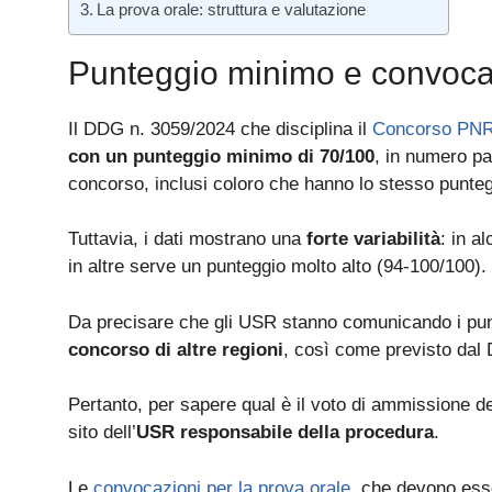
La prova orale: struttura e valutazione
Punteggio minimo e convoca
Il DDG n. 3059/2024 che disciplina il
Concorso PN
con un punteggio minimo di 70/100
, in numero par
concorso, inclusi coloro che hanno lo stesso punte
Tuttavia, i dati mostrano una
forte variabilità
: in a
in altre serve un punteggio molto alto (94-100/100).
Da precisare che gli USR stanno comunicando i pu
concorso di altre regioni
, così come previsto dal
Pertanto, per sapere qual è il voto di ammissione de
sito dell’
USR responsabile della procedura
.
Le
convocazioni per la prova orale
, che devono esse