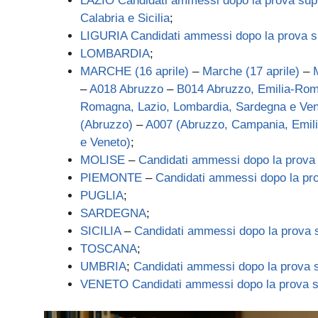
LAZIO Candidati ammessi dopo la prova sup
Calabria e Sicilia
;
LIGURIA Candi
d
ati ammessi dopo la prova s
LOMBARDIA
;
MARCHE (16 aprile)
–
Marche (17 aprile)
–
–
A018 Abruzzo
–
B014 Abruzzo, Emilia-Rom
Romagna, Lazio, Lombardia, Sardegna e Ven
(Abruzzo)
–
A007 (Abruzzo, Campania, Emili
e Veneto)
;
MOLISE
–
Candidati ammessi dopo la prova 
PIEMONTE
–
Candidati ammessi dopo la pro
PUGLIA
;
SARDEGNA
;
SICILIA
–
Candidati ammessi dopo la prova 
TOSCANA
;
UMBRIA
;
Candidati ammessi dopo la prova s
VENETO Candidati ammessi dopo la prova s