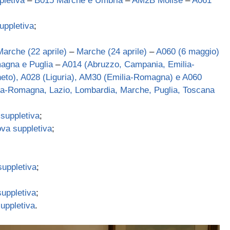
pletiva
–
B015 Marche e Umbria
–
AM2B Molise
–
A061
uppletiva
;
Marche (22 aprile)
–
Marche (24 aprile)
–
A060 (6 maggio)
agna e Puglia
–
A014 (Abruzzo, Campania, Emilia-
eto), A028 (Liguria), AM30 (Emilia-Romagna) e A060
a-Romagna, Lazio, Lombardia, Marche, Puglia, Toscana
suppletiva
;
va suppletiva
;
suppletiva
;
uppletiva
;
uppletiva
.