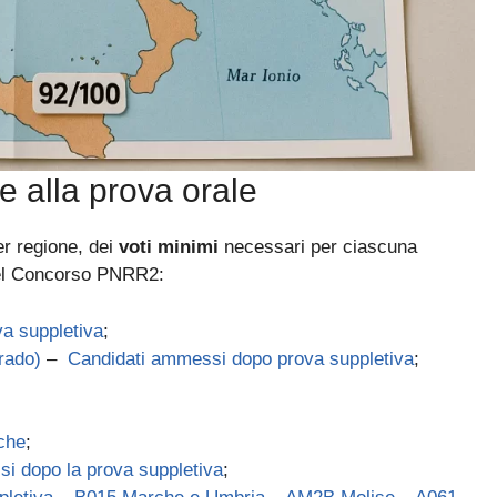
 alla prova orale
er regione, dei
voti minimi
necessari per ciascuna
 del Concorso PNRR2:
a suppletiva
;
rado)
–
Candidati ammessi dopo prova suppletiva
;
che
;
i dopo la prova suppletiva
;