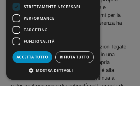
STRETTAMENTE NECESSARI
questo: molti pensano che utilizzazione e
assegnazione provvisoria siano due nomi per la
PERFORMANCE
stessa procedura. Non è così, e la differenza ha
TARGETING
conseguenze concrete.
FUNZIONALITÀ
L’
utilizzazione
nasce per gestire situazioni legate
al posto di lavoro: riguarda chi si trova in una
ACCETTA TUTTO
RIFIUTA TUTTO
classe di concorso in esubero nella propria
provincia, o chi ha perso la titolarità ed è alla
MOSTRA DETTAGLI
ricerca di un rientro. Chi la ottiene continua a
maturare il punteggio di continuità nella scuola di
titolarità, e il punteggio complessivo tiene conto di
anzianità di servizio, titoli culturali ed esigenze di
famiglia.
L’
assegnazione provvisoria
segue una logica
diversa: si può richiedere per ricongiungersi al