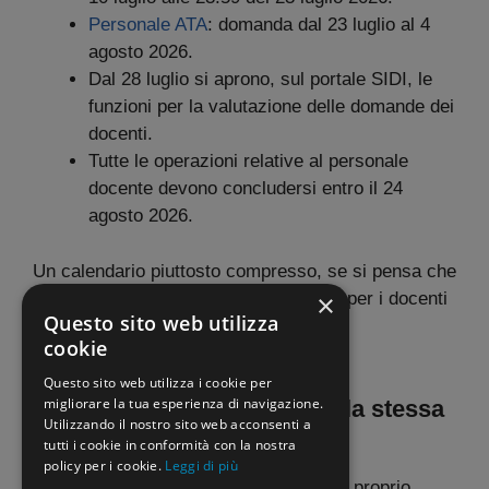
Personale ATA
: domanda dal 23 luglio al 4
agosto 2026.
Dal 28 luglio si aprono, sul portale SIDI, le
funzioni per la valutazione delle domande dei
docenti.
Tutte le operazioni relative al personale
docente devono concludersi entro il 24
agosto 2026.
Un calendario piuttosto compresso, se si pensa che
tra apertura e chiusura delle domande per i docenti
×
Questo sito web utilizza
passano meno di due settimane.
cookie
Utilizzazioni e assegnazioni
Questo sito web utilizza i cookie per
migliorare la tua esperienza di navigazione.
provvisorie 2026: non sono la stessa
Utilizzando il nostro sito web acconsenti a
cosa
tutti i cookie in conformità con la nostra
policy per i cookie.
Leggi di più
Uno degli equivoci più comuni riguarda proprio