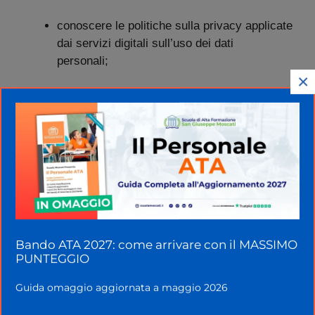
conoscere le politiche sulla privacy applicate
dai servizi digitali sull’uso dei dati
personali;
×
saper evitare rischi per la salute e minacce
al proprio benessere fisico e psicologico;
essere in grado di proteggere sé e gli altri da
eventuali pericoli di ambienti digitali;
elementi fondamentali di diritto, con
particolare riferimento al diritto del lavoro,
così come l’educazione ambientale con la
Bando ATA 2027: come arrivare con il MASSIMO
tutela del patrimonio ambientale, delle
PUNTEGGIO
identità, delle produzioni e delle eccellenze
Guida omaggio aggiornata a maggio 2026
territoriali e agroalimentari;