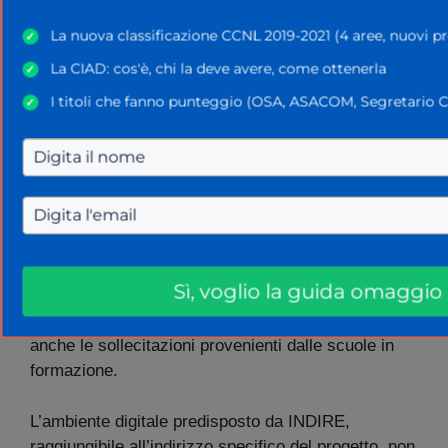
L’erogazione dei contenuti avviene principalmente
La nuova classificazione CCNL 2019-2021 (4 aree, nuovi pro
✓
in
modalità asincrona
attraverso la piattaforma
La CIAD: cos'è, chi la deve avere, come ottenerla
dedicata, sebbene siano previsti momenti di
✓
confronto sincrono per stimolare la partecipazione
I titoli che fanno punteggio (OSA, ASACOM, Segretario Co
✓
attiva.
I
moduli didattici
sono stati progettati per essere
agili e facilmente fruibili, composti da video lezioni
brevi studiate per integrarsi con i tempi lavorativi
del personale scolastico.
Sì, voglio la guida omaggio
Tali risorse saranno soggette a
regolari
aggiornamenti
durante l’intero triennio, recependo
anche le sollecitazioni provenienti dalle scuole in
formazione.
L’ambiente digitale predisposto da INDIRE,
raggiungibile all’indirizzo specifico del progetto, non