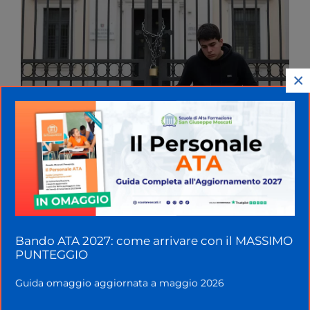
×
Napoli, scuola rifiuta il rinnovo
dell’iscrizione a un bimbo con
disabilità: dov’è la tanto
Bando ATA 2027: come arrivare con il MASSIMO
PUNTEGGIO
blasonata inclusione
scolastica?
Guida omaggio aggiornata a maggio 2026
8 Ottobre 2025
di
Rosalia Cimino