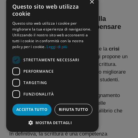
×
motivazione dello studente.
Questo sito web utilizza
cookie
Come sopperire alla crisi della
Questo sito web utilizza i cookie per
scrittura tra i più giovani: ripensare
migliorare la tua esperienza di navigazione.
l’insegnamento
Utilizzando il nostro sito web acconsenti a
tutti i cookie in conformità con la nostra
policy per i cookie.
Leggi di più
Per invertire questa tendenza e arginare la
crisi
della scrittura tra i più giovani
, Maggi propone un
STRETTAMENTE NECESSARI
ritorno alla pratica quotidiana
della scrittura.
PERFORMANCE
Anche brevi esercizi giornalieri possono migliorare
significativamente le competenze degli studenti.
TARGETING
FUNZIONALITÀ
Inoltre, è fondamentale integrare l’insegnamento
della scrittura con l’uso consapevole delle
ACCETTA TUTTO
RIFIUTA TUTTO
tecnologie digitali, promuovendo un equilibrio che
valorizzi entrambe le dimensioni.
MOSTRA DETTAGLI
In definitiva, la scrittura è una competenza