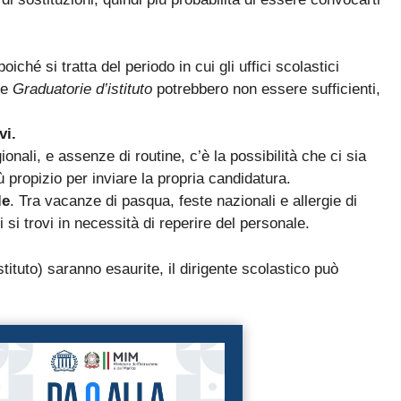
La nuova classificazione CCNL 2019-2021 (4 aree, nuovi profili
✓
La CIAD: cos'è, chi la deve avere, come ottenerla
✓
 poiché si tratta del periodo in cui gli uffici scolastici
I titoli che fanno punteggio (OSA, ASACOM, Segretario
✓
le
Graduatorie d’istituto
potrebbero non essere sufficienti,
Coord., Dattilografia)
vi.
gionali, e assenze di routine, c’è la possibilità che ci sia
 propizio per inviare la propria candidatura.
le
. Tra vacanze di pasqua, feste nazionali e allergie di
si trovi in necessità di reperire del personale.
Sì, voglio la guida omaggio
stituto) saranno esaurite, il dirigente scolastico può