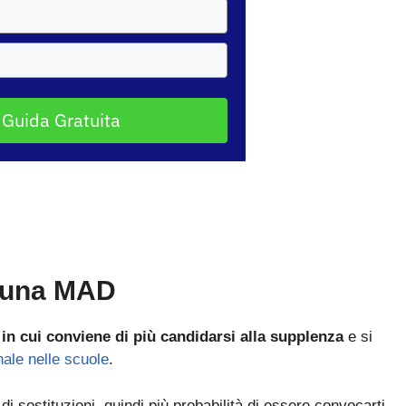
 Guida Gratuita
e una MAD
 in cui conviene di più candidarsi alla supplenza
e si
Bando ATA 2027: come arrivare con il MASSIMO PUNTEGGIO
nale nelle scuole
.
Guida omaggio aggiornata a maggio 2026
di sostituzioni, quindi più probabilità di essere convocarti