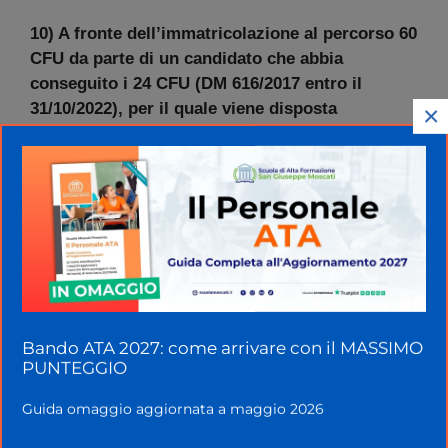
10) A fronte dell’immatricolazione al percorso 60
CFU da parte di un candidato che abbia
conseguito i 24 CFU (DM 616/2017 entro il
31/10/2022), per il quale viene disposta
×
l’applicazione del percorso allegato 5, deve
essere considerato anche possibile il
riconoscimento di ulteriori 7 CFU per le attività
formative del percorso e di ulteriori 3 CFU nel
tirocinio diretto e indiretto come previsto
dall’allegato B?
Sì. Il riconoscimento rientra nella regolamentazione
generale. In ogni caso il riconoscimento di crediti
Bando ATA 2027: come arrivare con il MASSIMO
ulteriori rispetto ai 24 non può essere superiore a 7
PUNTEGGIO
per le attività formative e 3 per l’eventuale tirocinio.
Guida omaggio aggiornata a maggio 2026
11) L’accreditamento dei percorsi per l’a.a.