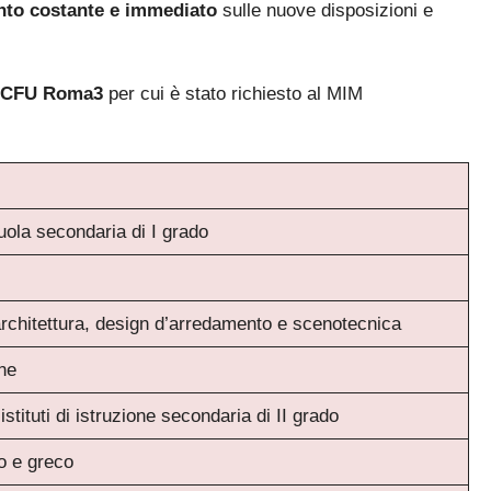
to costante e immediato
sulle nuove disposizioni e
60 CFU Roma3
per cui è stato richiesto al MIM
uola secondaria di I grado
architettura, design d’arredamento e scenotecnica
ine
 istituti di istruzione secondaria di II grado
Bando ATA 2027: come arrivare con il MASSIMO PUNTEGGIO
no e greco
Guida omaggio aggiornata a maggio 2026