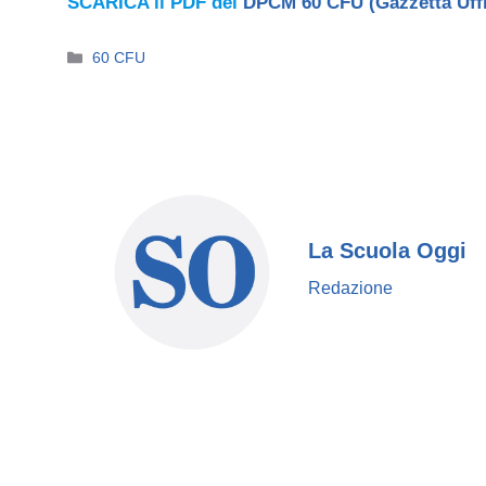
SCARICA il PDF del
DPCM 60 CFU (Gazzetta Uffic
Categorie
60 CFU
La Scuola Oggi
Redazione