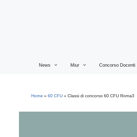
Vai
al
contenuto
News
Miur
Concorso Docenti
Home
»
60 CFU
»
Classi di concorso 60 CFU Roma3