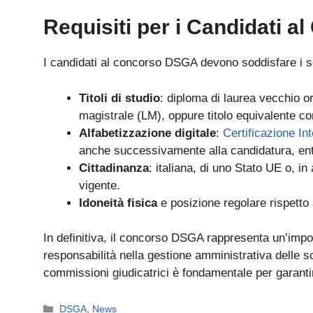
Requisiti per i Candidati 
I candidati al concorso DSGA devono soddisfare i se
Titoli di studio
: diploma di laurea vecchio o
magistrale (LM), oppure titolo equivalente co
Alfabetizzazione digitale
:
Certificazione In
anche successivamente alla candidatura, entr
Cittadinanza
: italiana, di uno Stato UE o, in
vigente.
Idoneità fisica
e posizione regolare rispetto a
In definitiva, il concorso DSGA rappresenta un’impor
responsabilità nella gestione amministrativa delle s
commissioni giudicatrici è fondamentale per garantir
Categorie
DSGA
,
News