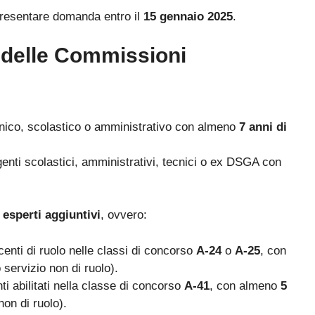
esentare domanda entro il
15 gennaio 2025
.
 delle Commissioni
cnico, scolastico o amministrativo con almeno
7 anni di
enti scolastici, amministrativi, tecnici o ex DSGA con
i
esperti aggiuntivi
, ovvero:
enti di ruolo nelle classi di concorso
A-24
o
A-25
, con
 servizio non di ruolo).
Bando ATA 2027: come arrivare con il MASSIMO PUNTEGGIO
i abilitati nella classe di concorso
A-41
, con almeno
5
Guida omaggio aggiornata a maggio 2026
non di ruolo).