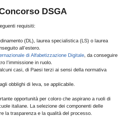
La nuova classificazione CCNL 2019-2021 (4 aree, nuovi profili)
✓
al Concorso DSGA
La CIAD: cos'è, chi la deve avere, come ottenerla
✓
I titoli che fanno punteggio (OSA, ASACOM, Segretario Coord.,
guenti requisiti:
✓
Dattilografia)
rdinamento (DL), laurea specialistica (LS) o laurea
nseguito all’estero.
ternazionale di Alfabetizzazione Digitale
, da conseguire
o l’immissione in ruolo.
 alcuni casi, di Paesi terzi ai sensi della normativa
Sì, voglio la guida omaggio
gli obblighi di leva, se applicabile.
tante opportunità per coloro che aspirano a ruoli di
cuole italiane. La selezione dei componenti delle
e la trasparenza e la qualità del processo.