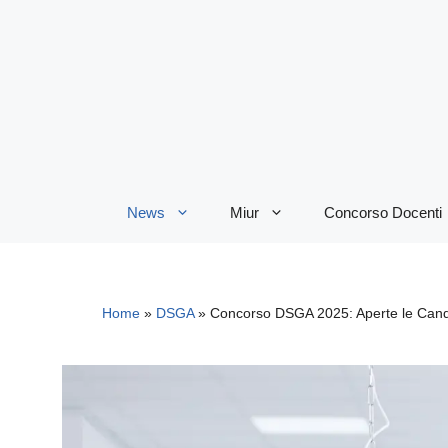
Vai
al
contenuto
News
Miur
Concorso Docenti
Home
»
DSGA
»
Concorso DSGA 2025: Aperte le Candi