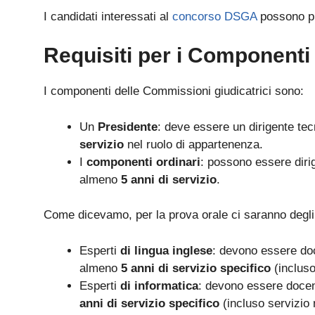
I candidati interessati al
concorso DSGA
possono pr
Requisiti per i Componenti
I componenti delle Commissioni giudicatrici sono:
Un
Presidente
: deve essere un dirigente te
servizio
nel ruolo di appartenenza.
I
componenti ordinari
: possono essere dirig
almeno
5 anni di servizio
.
Come dicevamo, per la prova orale ci saranno degl
Esperti
di lingua inglese
: devono essere doc
almeno
5 anni di servizio specifico
(incluso
Esperti
di informatica
: devono essere docent
anni di servizio specifico
(incluso servizio 