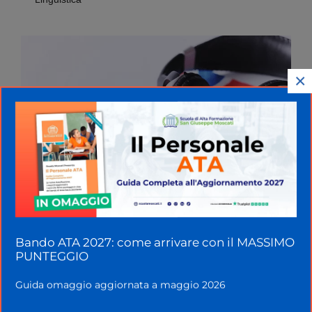
×
Bando ATA 2027: come arrivare con il MASSIMO
Corso d’inglese online che
PUNTEGGIO
rilascia una Certificazione
Guida omaggio aggiornata a maggio 2026
Linguistica