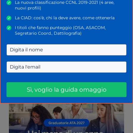
La nuova classificazione CCNL 2019-2021 (4 aree,
✓
nuovi profili)
La CIAD: cos'è, chi la deve avere, come ottenerla
✓
I titoli che fanno punteggio (OSA, ASACOM,
✓
Segretario Coord., Dattilografia)
Contratto scuola 2019-21:
permesso retribuito precari
22 Gennaio 2024
di
La Scuola Oggi
Sì, voglio la guida omaggio