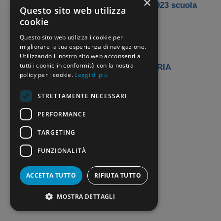
×
Bando Concorso Straordinario ter 2023 scuola
Questo sito web utilizza
secondaria
cookie
Questo sito web utilizza i cookie per
FAQ MINISTERO SECONDARIA
migliorare la tua esperienza di navigazione.
Utilizzando il nostro sito web acconsenti a
tutti i cookie in conformità con la nostra
FAQ MINISTERO INFANZIA E PRIMARIA
policy per i cookie.
Leggi di più
Categorie
STRETTAMENTE NECESSARI
Concorso Docenti
PERFORMANCE
TARGETING
FUNZIONALITÀ
ACCETTA TUTTO
RIFIUTA TUTTO
MOSTRA DETTAGLI