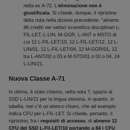
nella ex A-72. L’
eliminazione non è
giustificata
. Si chiede, dunque, il ripristino
della nota nella dizione precedente: “almeno
96 crediti nei settori scientifico disciplinari L-
FIL-LET, L-LIN, M-GGR, L-ANT e MSTO di
cui 12 L-FIL-LET/10, 12 L-FIL-LET/12, 12 L-
LIN/01, 12 L-FIL-LET/04, 12 M-GGR/01, 12
tra L-ANT/02 o 03 e M-STO/01 o 02 o 04, 24
L-LIN/21.
Nuova Classe A-71
In ultimo, è stato chiesto, nella nota 7, spazio al
SSD L-LIN/21 per la lingua slovena, in quanto, in
tabella, non c’è un elenco chiaro, che ad esempio
indica CFU per L-FIL-LET. Si chiede, pertanto, il
ripristino, fra i
requisiti di accesso
, di
almeno 12
CFU del SSD L-Fil-LET/10 portando a 84 i CFU