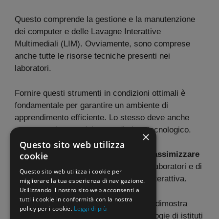
Questo comprende la gestione e la manutenzione
dei computer e delle Lavagne Interattive
Multimediali (LIM). Ovviamente, sono comprese
anche tutte le risorse tecniche presenti nei
laboratori.
Fornire questi strumenti in condizioni ottimali è
fondamentale per garantire un ambiente di
apprendimento efficiente. Lo stesso deve anche
essere aggiornato dal punto di vista tecnologico.
×
Questo sito web utilizza
Di conseguenza, gli allievi possono
massimizzare
cookie
il loro apprendimento
all’interno dei laboratori e di
Questo sito web utilizza i cookie per
usufruire di un’istruzione moderna e interattiva.
migliorare la tua esperienza di navigazione.
Utilizzando il nostro sito web acconsenti a
tutti i cookie in conformità con la nostra
La presenza di questi professionisti si dimostra
policy per i cookie.
Leggi di più
pertanto indispensabile in diverse tipologie di istituti