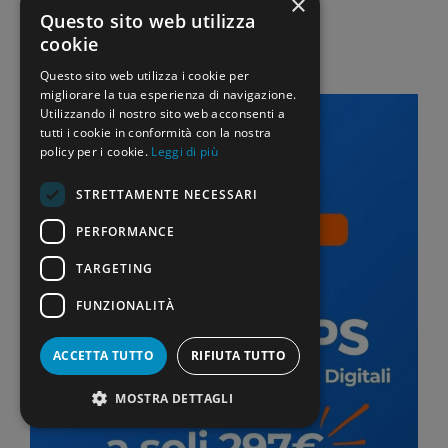
×
corso Pekit Expert
Questo sito web utilizza
cookie
5 Dicembre 2022
di
La Scuola Oggi
Questo sito web utilizza i cookie per
migliorare la tua esperienza di navigazione.
Utilizzando il nostro sito web acconsenti a
tutti i cookie in conformità con la nostra
policy per i cookie.
Leggi di più
STRETTAMENTE NECESSARI
PERFORMANCE
TARGETING
FUNZIONALITÀ
ACCETTA TUTTO
RIFIUTA TUTTO
MOSTRA DETTAGLI