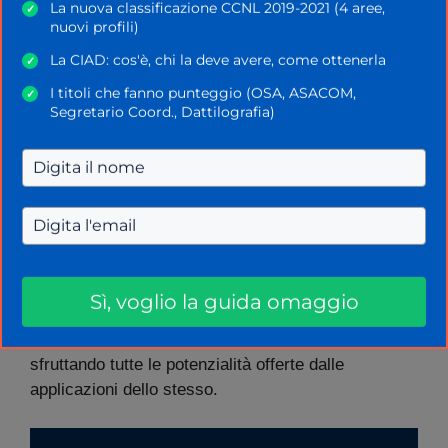
La nuova classificazione CCNL 2019-2021 (4 aree,
✓
Certificazione LIM
nuovi profili)
La CIAD: cos'è, chi la deve avere, come ottenerla
✓
La certificazione LIM serve ad attestare
I titoli che fanno punteggio (OSA, ASACOM,
l’acquisizione delle conoscenze utili ad utilizzare la
✓
Segretario Coord., Dattilografia)
Lavagna Interattiva Multimediale
,
da diversi anni
stabilmente presente nelle scuole italiane.
Certificazione Tablet
Questa certificazione attesta le competenze del
docente nell’
uso didattico del tablet
.
Sì, voglio la guida omaggio
Il relativo corso permette, infatti, di apprenderne
l’utilizzo ai fini dell’insegnamento, soprattutto
sfruttando tutte le potenzialità offerte dalle
applicazioni dello stesso.