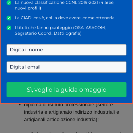
La nuova classificazione CCNL 2019-2021 (4 aree,
✓
nuovi profili)
diploma di liceo artistico (tutti gli indirizzi);
La CIAD: cos'è, chi la deve avere, come ottenerla
✓
I titoli che fanno punteggio (OSA, ASACOM,
✓
diploma di maturità professionale per tecnico
Segretario Coord., Dattilografia)
della grafica e della pubblicità;
diploma di istituto professionale (settore
industria e artigianato indirizzo industriali e
artigianali articolazione industria);
diploma di maturità professionale per tecnico
Sì, voglio la guida omaggio
della cinematografia e della televisione;
diploma di istituto professionale (settore
industria e artigianato indirizzo industriali e
artigianali articolazione industria);