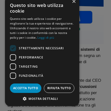
×
Questo sito web utilizza
cookie
Questo sito web utilizza i cookie per
migliorare la tua esperienza di navigazione.
Utilizzando il nostro sito web acconsenti a
tutti i cookie in conformità con la nostra
policy per i cookie.
Leggi di più
STRETTAMENTE NECESSARI
La decisione di Meta di
abbandonare i sistemi di
fact-checking
su Facebook e Instagram segna un
PERFORMANCE
cambiamento significativo nelle politiche di
TARGETING
moderazione dei contenuti.
FUNZIONALITÀ
Questo sviluppo, annunciato direttamente dal CEO
Mark Zuckerberg, potrebbe avere
ripercussioni
ACCETTA TUTTO
RIFIUTA TUTTO
anche sul panorama educativo
, soprattutto per
MOSTRA DETTAGLI
quanto riguarda l’insegnamento dell’educazione
digitale e il contrasto alla disinformazione tra gli