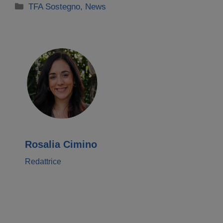
Categorie
TFA Sostegno
,
News
Rosalia Cimino
Redattrice