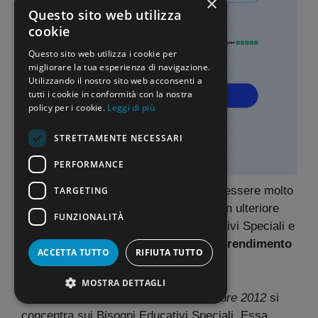
×
Questo sito web utilizza
cookie
Questo sito web utilizza i cookie per
migliorare la tua esperienza di navigazione.
Utilizzando il nostro sito web acconsenti a
tutti i cookie in conformità con la nostra
policy per i cookie.
Leggi di più
STRETTAMENTE NECESSARI
PERFORMANCE
La situazione
BES e disabilità
risulta essere molto
TARGETING
articolata. Da qui la necessità di fare un ulteriore
FUNZIONALITÀ
distinguo tra alunni con Bisogni Educativi Speciali e
alunni con
Disturbi Specifici dell’Apprendimento
ACCETTA TUTTO
RIFIUTA TUTTO
(DSA).
MOSTRA DETTAGLI
La
Direttiva Ministeriale del 27 Dicembre 2012
si
concentra sui Bisogni Educativi Speciali. Essa