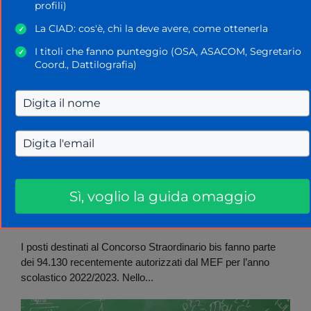
profili)
La CIAD: cos'è, chi la deve avere, come ottenerla
✓
I titoli che fanno punteggio (OSA, ASACOM, Segretario
✓
Coord., Dattilografia)
CONCORSO DOCENTI
Concorso Straordinario Bis, Quando Saranno
Assegnati I Posti
Sì, voglio la guida omaggio
La Scuola Oggi
8 Agosto 2022
I posti destinati al Concorso Straordinario bis fanno parte
dei 94.130 recentemente autorizzati dal MEF per l’anno
scolastico 2022/2023. Nello...