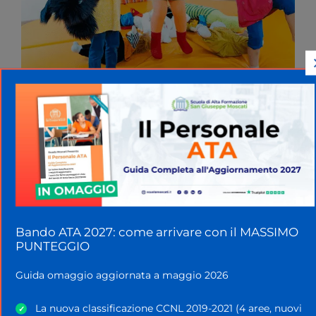
CONCORSO DOCENTI
Educatori: In Lombardia Accesso Agevolato A
Tale Ruolo
La Scuola Oggi
11 Agosto 2022
Nella scuola d’infanzia c’è un iter ben preciso per ricoprire il
posto di educatori. Per queste figure c’è, però,
Bando ATA 2027: come arrivare con il MASSIMO
un’importante...
PUNTEGGIO
Guida omaggio aggiornata a maggio 2026
La nuova classificazione CCNL 2019-2021 (4 aree, nuovi
✓