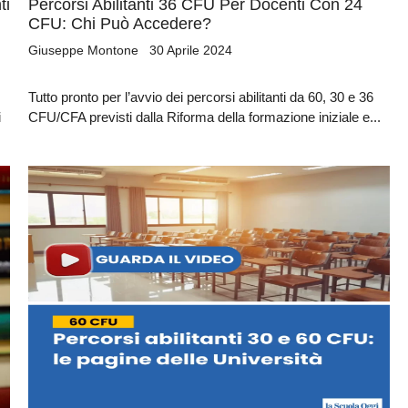
ti
Percorsi Abilitanti 36 CFU Per Docenti Con 24
CFU: Chi Può Accedere?
Giuseppe Montone
30 Aprile 2024
Tutto pronto per l’avvio dei percorsi abilitanti da 60, 30 e 36
i
CFU/CFA previsti dalla Riforma della formazione iniziale e...
Bando ATA 2027: come arrivare con il MASSIMO PUNTEGGIO
Guida omaggio aggiornata a maggio 2026
La nuova classificazione CCNL 2019-2021 (4 aree, nuovi profili)
✓
La CIAD: cos'è, chi la deve avere, come ottenerla
✓
I titoli che fanno punteggio (OSA, ASACOM, Segretario Coord.,
✓
Dattilografia)